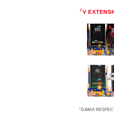
「V EXTEN
『DJMAX RESP