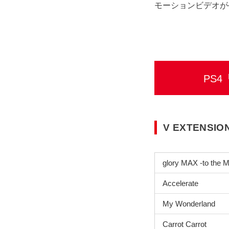
モーションビデオが
PS4
V EXTENSI
glory MAX -to the
Accelerate
My Wonderland
Carrot Carrot