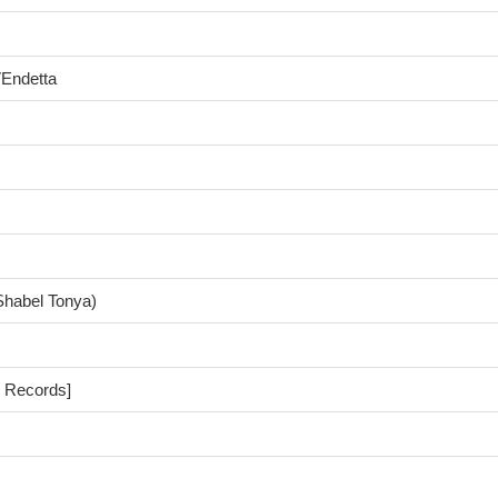
VEndetta
 Shabel Tonya)
 Records]