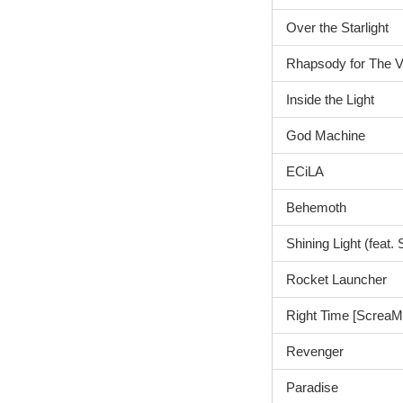
Over the Starlight
Rhapsody for The 
Inside the Light
God Machine
ECiLA
Behemoth
Shining Light (feat.
Rocket Launcher
Right Time [ScreaM
Revenger
Paradise