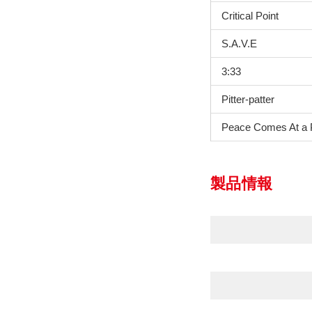
Critical Point
S.A.V.E
3:33
Pitter-patter
Peace Comes At a 
製品情報