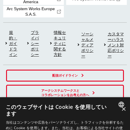
America
Arc System Works Europe
S.A.S.
規
プラ
情報セ
ソーシ
カスタマ
約・
イバ
キュリ
ャルメ
ーハラス
ガイ
シー
ティに
ディア
メント対
ドラ
ポリ
関する
ポリシ
応ポリシ
イン
シー
方針
ー
ー
配信ガイドライン
アークシステムワークスと
コラボレーションをお考えの方へ
このウェブサイトは Cookie を使用してい
×
ます
SNS
JAPANESE
当社はコンテンツや広告をパーソナライズし、トラフィックを分析するた
めに Cookie を使用します。また、当社は、お客様による当社サイトの使
ENGLISH