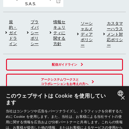
S.A.S.
規
プラ
情報セ
ソーシ
カスタマ
約・
イバ
キュリ
ャルメ
ーハラス
ガイ
シー
ティに
ディア
メント対
ドラ
ポリ
関する
ポリシ
応ポリシ
イン
シー
方針
ー
ー
配信ガイドライン
アークシステムワークスと
コラボレーションをお考えの方へ
このウェブサイトは Cookie を使用してい
×
ます
SNS
JAPANESE
当社はコンテンツや広告をパーソナライズし、トラフィックを分析するた
めに Cookie を使用します。また、当社は、お客様による当社サイトの使
ENGLISH
用に関する情報を広告および分析パートナーと共有します。これらの情報
は、お客様が提供した他の情報、またはお客様によるサービスの使用から