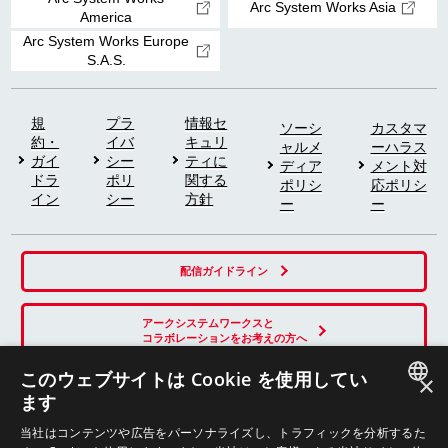
Arc System Works Asia
America
Arc System Works Europe
S.A.S.
規
プラ
情報セ
ソーシ
カスタマ
約・
イバ
キュリ
ャルメ
ーハラス
ガイ
シー
ティに
ディア
メント対
ドラ
ポリ
関する
ポリシ
応ポリシ
イン
シー
方針
ー
ー
配信ガイドライン
アークシステムワークスと
コラボレーションをお考えの方へ
このウェブサイトは Cookie を使用してい
×
ます
SNS
JAPANESE
当社はコンテンツや広告をパーソナライズし、トラフィックを分析するた