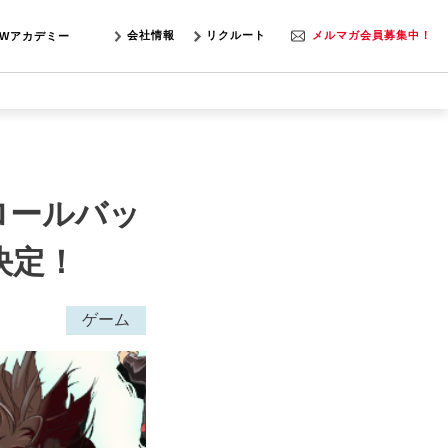
会社情報
リクルート
メルマガ会員募集中！
SWアカデミー
2』ロールバッ
決定！
ゲーム