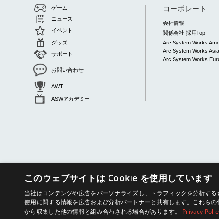
コーポレート
ゲーム
ニュース
会社情報
イベント
関係会社 採用Top
グッズ
Arc System Works Ame
Arc System Works Asi
サポート
Arc System Works Euro
お問い合わせ
AWT
ASWアカデミー
このウェブサイトは Cookie を使用しています
当社はコンテンツや広告をパーソナライズし、トラフィックを分析するため
© ARC SYSTEM WORKS
使用に関する情報を広告および分析パートナーと共有します。これらの
から収集した他の情報と組み合わされる場合があります。
Privacy Polic