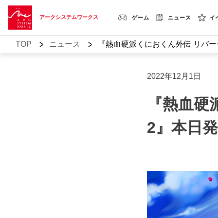
アークシステムワークス
ゲーム
ニュース
イ
>
>
TOP
ニュース
『熱血硬派くにおくん外伝 リバーシ
2022年12月1日
『熱血硬
2』本日