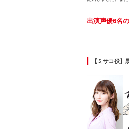
出演声優6名
【ミサコ役】