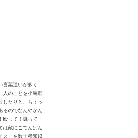
い言葉遣いが多く
。人のことを小馬鹿
対したりと、ちょっ
あるのでなんやかん
！殴って！蹴って！
ては敵にこてんぱん
イス」を数十種類録