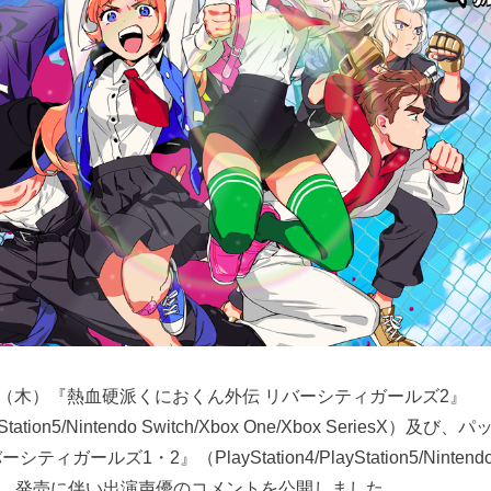
1日（木）『熱血硬派くにおくん外伝 リバーシティガールズ2』
layStation5/Nintendo Switch/Xbox One/Xbox Series
ィガールズ1・2』（PlayStation4/PlayStation5/Nintend
、発売に伴い出演声優のコメントを公開しました。