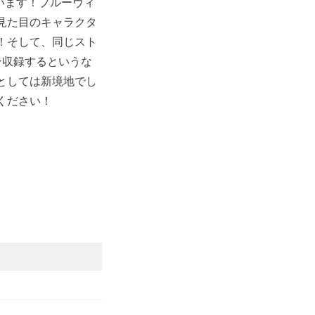
います！プルーヴィ
見た目のキャラクタ
！そして、同じスト
ン収録するというな
としては新境地でし
ください！