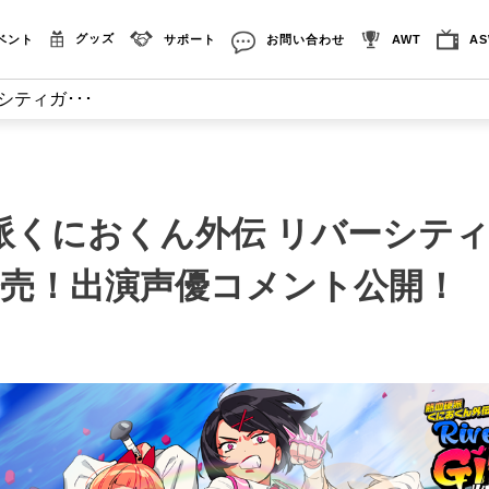
グッズ
ベント
サポート
お問い合わせ
AWT
A
ティガ･･･
派くにおくん外伝 リバーシテ
発売！出演声優コメント公開！