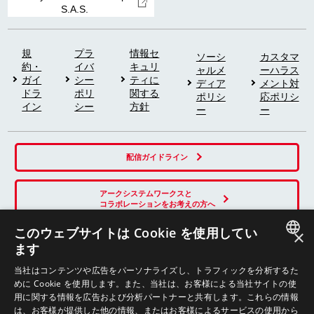
S.A.S.
規
プラ
情報セ
ソーシ
カスタマ
約・
イバ
キュリ
ャルメ
ーハラス
ガイ
シー
ティに
ディア
メント対
ドラ
ポリ
関する
ポリシ
応ポリシ
イン
シー
方針
ー
ー
配信ガイドライン
アークシステムワークスと
コラボレーションをお考えの方へ
このウェブサイトは Cookie を使用してい
×
ます
SNS
JAPANESE
当社はコンテンツや広告をパーソナライズし、トラフィックを分析するた
めに Cookie を使用します。また、当社は、お客様による当社サイトの使
ENGLISH
用に関する情報を広告および分析パートナーと共有します。これらの情報
は、お客様が提供した他の情報、またはお客様によるサービスの使用から