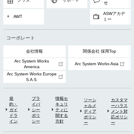
せ
ASWアカデ
AWT
ミー
コーポレート
会社情報
関係会社 採用Top
Arc System Works
Arc System Works Asia
America
Arc System Works Europe
S.A.S.
規
プラ
情報セ
ソーシ
カスタマ
約・
イバ
キュリ
ャルメ
ーハラス
ガイ
シー
ティに
ディア
メント対
ドラ
ポリ
関する
ポリシ
応ポリシ
イン
シー
方針
ー
ー