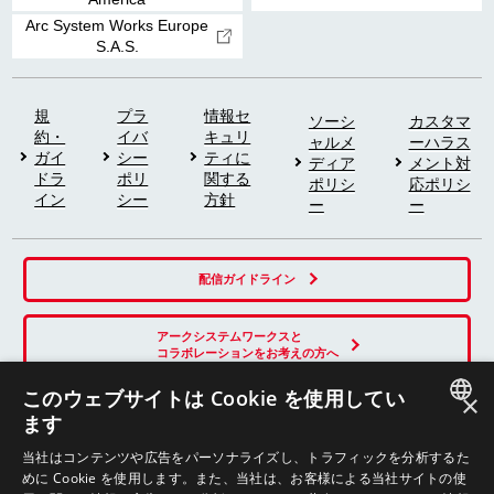
Arc System Works Europe
S.A.S.
規
プラ
情報セ
ソーシ
カスタマ
約・
イバ
キュリ
ャルメ
ーハラス
ガイ
シー
ティに
ディア
メント対
ドラ
ポリ
関する
ポリシ
応ポリシ
イン
シー
方針
ー
ー
配信ガイドライン
アークシステムワークスと
コラボレーションをお考えの方へ
このウェブサイトは Cookie を使用してい
×
ます
SNS
JAPANESE
当社はコンテンツや広告をパーソナライズし、トラフィックを分析するた
めに Cookie を使用します。また、当社は、お客様による当社サイトの使
ENGLISH