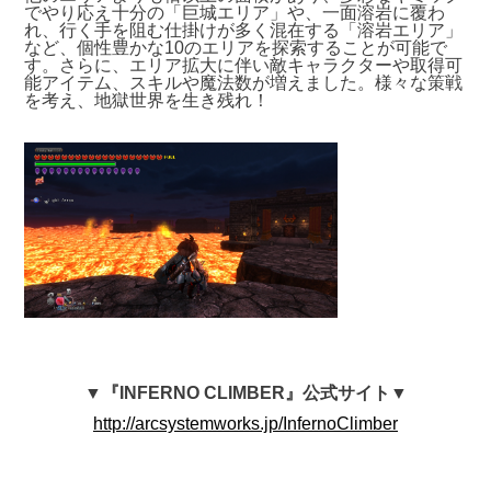
でやり応え十分の「巨城エリア」や、一面溶岩に覆わ
れ、行く手を阻む仕掛けが多く混在する「溶岩エリア」
など、個性豊かな10のエリアを探索することが可能で
す。さらに、エリア拡大に伴い敵キャラクターや取得可
能アイテム、スキルや魔法数が増えました。様々な策戦
を考え、地獄世界を生き残れ！
▼『INFERNO CLIMBER』公式
サイト
▼
http://arcsystemworks.jp/InfernoClimber