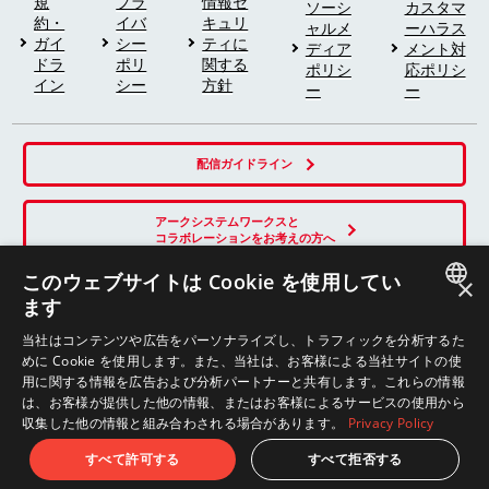
規
プラ
情報セ
ソーシ
カスタマ
約・
イバ
キュリ
ャルメ
ーハラス
ガイ
シー
ティに
ディア
メント対
ドラ
ポリ
関する
ポリシ
応ポリシ
イン
シー
方針
ー
ー
配信ガイドライン
アークシステムワークスと
コラボレーションをお考えの方へ
このウェブサイトは Cookie を使用してい
×
ます
SNS
JAPANESE
当社はコンテンツや広告をパーソナライズし、トラフィックを分析するた
めに Cookie を使用します。また、当社は、お客様による当社サイトの使
ENGLISH
用に関する情報を広告および分析パートナーと共有します。これらの情報
は、お客様が提供した他の情報、またはお客様によるサービスの使用から
収集した他の情報と組み合わされる場合があります。
Privacy Policy
© ARC SYSTEM WORKS
すべて許可する
すべて拒否する