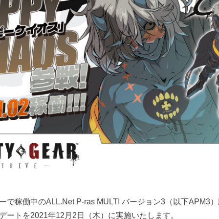
働中のALL.Net P-ras MULTI バージョン3（以下APM3）版『
ップデートを2021年12月2日（木）に実施いたします。