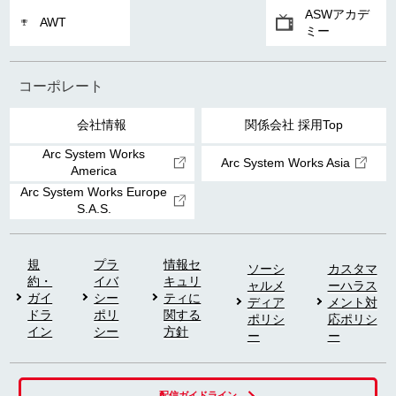
ASWアカデ
AWT
ミー
コーポレート
会社情報
関係会社 採用Top
Arc System Works
Arc System Works Asia
America
Arc System Works Europe
S.A.S.
規
プラ
情報セ
ソーシ
カスタマ
約・
イバ
キュリ
ャルメ
ーハラス
ガイ
シー
ティに
ディア
メント対
ドラ
ポリ
関する
ポリシ
応ポリシ
イン
シー
方針
ー
ー
配信ガイドライン