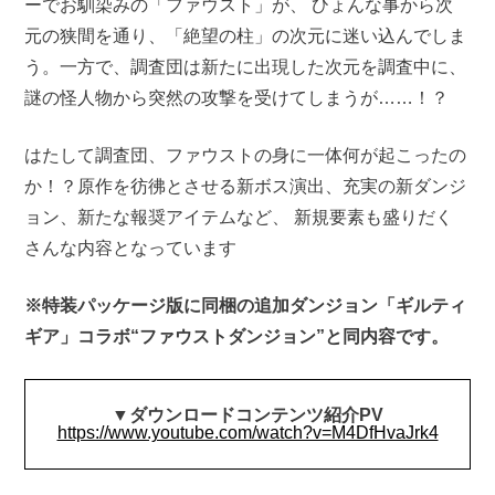
ーでお馴染みの「ファウスト」が、 ひょんな事から次
元の狭間を通り、「絶望の柱」の次元に迷い込んでしま
う。一方で、調査団は新たに出現した次元を調査中に、
謎の怪人物から突然の攻撃を受けてしまうが……！？
はたして調査団、ファウストの身に一体何が起こったの
か！？原作を彷彿とさせる新ボス演出、充実の新ダンジ
ョン、新たな報奨アイテムなど、 新規要素も盛りだく
さんな内容となっています
※特装パッケージ版に同梱の追加ダンジョン「ギルティ
ギア」コラボ“ファウストダンジョン”と同内容です。
▼
ダウンロードコンテンツ紹介PV
https://www.youtube.com/watch?v=M4DfHvaJrk4