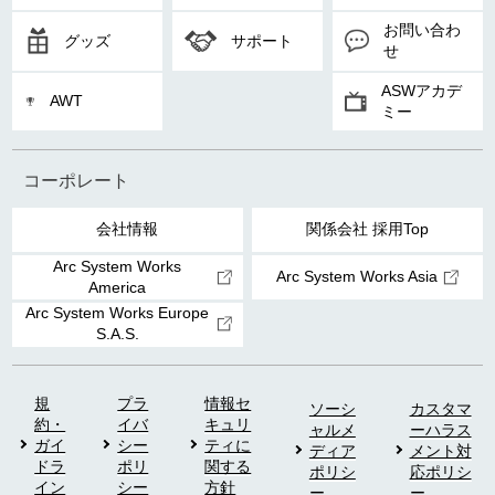
お問い合わ
グッズ
サポート
せ
ASWアカデ
AWT
ミー
コーポレート
会社情報
関係会社 採用Top
Arc System Works
Arc System Works Asia
America
Arc System Works Europe
S.A.S.
規
プラ
情報セ
ソーシ
カスタマ
約・
イバ
キュリ
ャルメ
ーハラス
ガイ
シー
ティに
ディア
メント対
ドラ
ポリ
関する
ポリシ
応ポリシ
イン
シー
方針
ー
ー