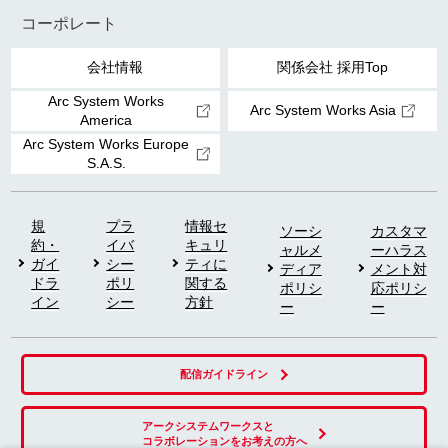
コーポレート
会社情報
関係会社 採用Top
Arc System Works
Arc System Works Asia
America
Arc System Works Europe
S.A.S.
規
プラ
情報セ
ソーシ
カスタマ
約・
イバ
キュリ
ャルメ
ーハラス
ガイ
シー
ティに
ディア
メント対
ドラ
ポリ
関する
ポリシ
応ポリシ
イン
シー
方針
ー
ー
配信ガイドライン
アークシステムワークスと
コラボレーションをお考えの方へ