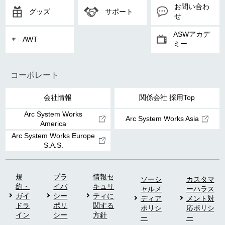
お問い合わ
グッズ
サポート
せ
ASWアカデ
AWT
ミー
コーポレート
会社情報
関係会社 採用Top
Arc System Works
Arc System Works Asia
America
Arc System Works Europe
S.A.S.
規
プラ
情報セ
ソーシ
カスタマ
約・
イバ
キュリ
ャルメ
ーハラス
ガイ
シー
ティに
ディア
メント対
ドラ
ポリ
関する
ポリシ
応ポリシ
イン
シー
方針
ー
ー