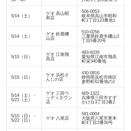
506-0053
ゲオ 高山昭
5/14（土）
岐阜県高山市昭和
和店
町1丁目123番地1
510-0256
ゲオ 鈴鹿磯
5/14（土）
三重県鈴鹿市磯山3
山店
丁目5番20号
483-8339
ゲオ 江南飛
5/15（日）
愛知県江南市飛高
高店
町栄340番地
430-0816
ゲオ 浜松さ
5/15（日）
静岡県浜松市南区
んじの店
参野町62番地の2
ゲオ 三田ウ
669-1322
5/14（土）・
ッディタウン
兵庫県三田市すず
5/21（土）
店
かけ台3丁目3番2
581-0004
5/15（日）・
ゲオ 八尾店
大阪府八尾市東本
5/22（日）
町4丁目2番50号