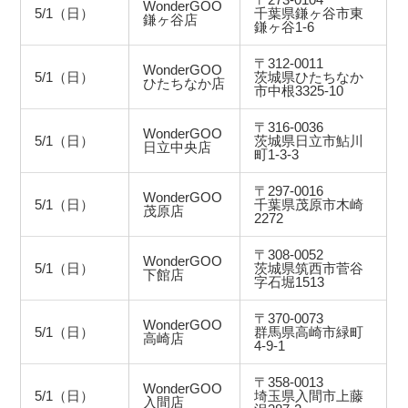
WonderGOO
5/1（日）
千葉県鎌ヶ谷市東
鎌ヶ谷店
鎌ヶ谷1-6
〒312-0011
WonderGOO
5/1（日）
茨城県ひたちなか
ひたちなか店
市中根3325-10
〒316-0036
WonderGOO
5/1（日）
茨城県日立市鮎川
日立中央店
町1-3-3
〒297-0016
WonderGOO
5/1（日）
千葉県茂原市木崎
茂原店
2272
〒308-0052
WonderGOO
5/1（日）
茨城県筑西市菅谷
下館店
字石堀1513
〒370-0073
WonderGOO
5/1（日）
群馬県高崎市緑町
高崎店
4-9-1
〒358-0013
WonderGOO
5/1（日）
埼玉県入間市上藤
入間店