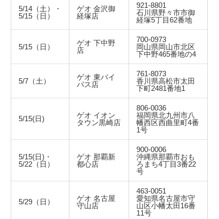
921-8801
5/14（土）・
ゲオ 金沢御
石川県野々市市御
5/15（日）
経塚店
経塚5丁目62番地
700-0973
ゲオ 下中野
5/15（日）
岡山県岡山市北区
店
下中野465番地の4
761-8073
ゲオ 東バイ
5/7（土）
香川県高松市太田
パス店
下町2481番地1
806-0036
ゲオ イオン
福岡県北九州市八
5/15(日)
タウン黒崎店
幡西区西曲里町4番
1号
900-0006
5/15(日)・
ゲオ 那覇新
沖縄県那覇市おも
5/22（日）
都心店
ろまち4丁目3番22
号
463-0051
ゲオ 名古屋
愛知県名古屋市守
5/29（日）
守山店
山区小幡太田16番
11号