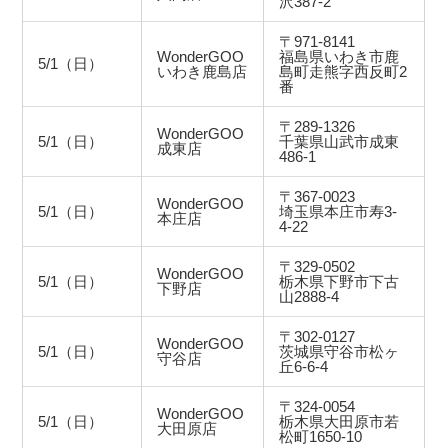
沢387-2
〒971-8141
WonderGOO
福島県いわき市鹿
5/1（日）
いわき鹿島店
島町走熊字西反町2
番
〒289-1326
WonderGOO
5/1（日）
千葉県山武市成東
成東店
486-1
〒367-0023
WonderGOO
5/1（日）
埼玉県本庄市寿3-
本庄店
4-22
〒329-0502
WonderGOO
5/1（日）
栃木県下野市下古
下野店
山2888-4
〒302-0127
WonderGOO
5/1（日）
茨城県守谷市松ヶ
守谷店
丘6-6-4
〒324-0054
WonderGOO
5/1（日）
栃木県大田原市若
大田原店
松町1650-10