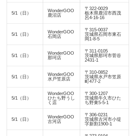
〒322-0029
WonderGOO
5/1（日）
栃木県鹿沼市西茂
鹿沼店
呂4-16-16
〒315-0037
WonderGOO
5/1（日）
茨城県石岡市東石
石岡店
岡1-8-5
〒311-0105
WonderGOO
5/1（日）
茨城県那珂市菅谷
那珂店
2431-1
〒310-0852
WonderGOO
5/1（日）
茨城県水戸市笠原
水戸笠原店
町477-2
WonderGOO
〒300-1207
5/1（日）
ひたち野うし
茨城県牛久市ひた
く店
ち野東5-5-1
〒306-0231
WonderGOO
5/1（日）
茨城県古河市小堤
古河店
字新割1900-1
〒273-0104