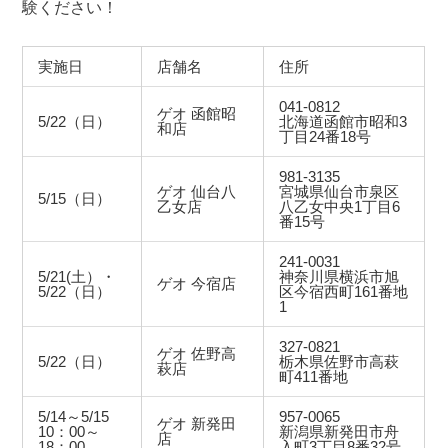
験ください！
実施日
店舗名
住所
041-0812
ゲオ 函館昭
5/22（日）
北海道函館市昭和3
和店
丁目24番18号
981-3135
ゲオ 仙台八
宮城県仙台市泉区
5/15（日）
乙女店
八乙女中央1丁目6
番15号
241-0031
5/21(土）・
神奈川県横浜市旭
ゲオ 今宿店
5/22（日）
区今宿西町161番地
1
327-0821
ゲオ 佐野高
5/22（日）
栃木県佐野市高萩
萩店
町411番地
5/14～5/15
957-0065
ゲオ 新発田
10：00～
新潟県新発田市舟
店
18：00
入町3丁目8番32号