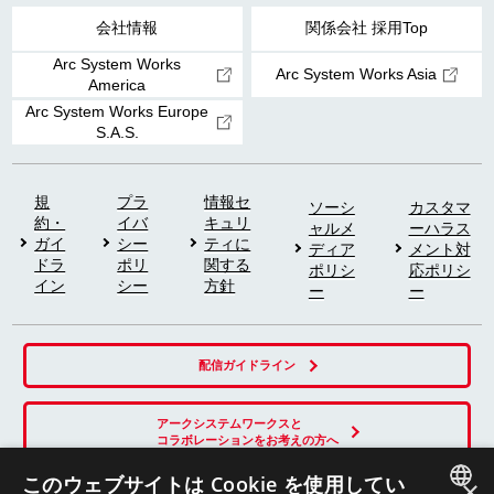
会社情報
関係会社 採用Top
Arc System Works
Arc System Works Asia
America
Arc System Works Europe
S.A.S.
規
プラ
情報セ
ソーシ
カスタマ
約・
イバ
キュリ
ャルメ
ーハラス
ガイ
シー
ティに
ディア
メント対
ドラ
ポリ
関する
ポリシ
応ポリシ
イン
シー
方針
ー
ー
配信ガイドライン
アークシステムワークスと
コラボレーションをお考えの方へ
このウェブサイトは Cookie を使用してい
×