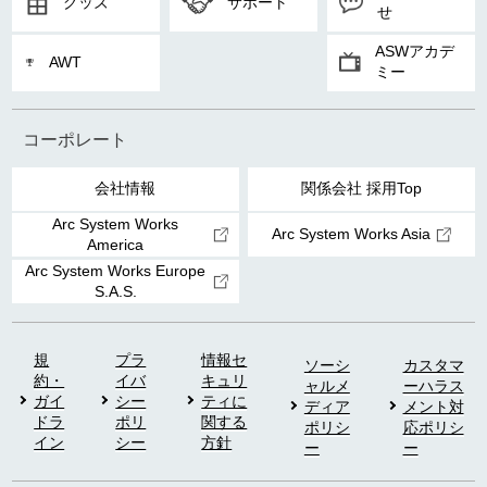
グッズ
サポート
せ
ASWアカデ
AWT
ミー
コーポレート
会社情報
関係会社 採用Top
Arc System Works
Arc System Works Asia
America
Arc System Works Europe
S.A.S.
規
プラ
情報セ
ソーシ
カスタマ
約・
イバ
キュリ
ャルメ
ーハラス
ガイ
シー
ティに
ディア
メント対
ドラ
ポリ
関する
ポリシ
応ポリシ
イン
シー
方針
ー
ー