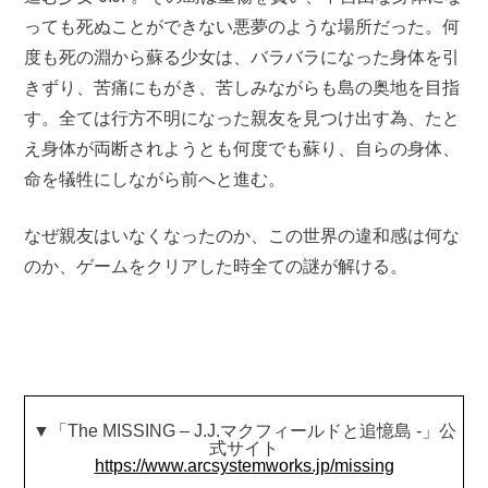
っても死ぬことができない悪夢のような場所だった。何
度も死の淵から蘇る少女は、バラバラになった身体を引
きずり、苦痛にもがき、苦しみながらも島の奥地を目指
す。全ては行方不明になった親友を見つけ出す為、たと
え身体が両断されようとも何度でも蘇り、自らの身体、
命を犠牲にしながら前へと進む。
なぜ親友はいなくなったのか、この世界の違和感は何な
のか、ゲームをクリアした時全ての謎が解ける。
▼「The MISSING – J.J.マクフィールドと追憶島 -」公
式サイト
https://www.arcsystemworks.jp/missing