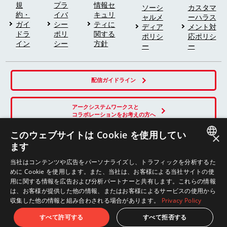
規
プラ
情報セ
ソーシ
カスタマ
約・
イバ
キュリ
ャルメ
ーハラス
ガイ
シー
ティに
ディア
メント対
ドラ
ポリ
関する
ポリシ
応ポリシ
イン
シー
方針
ー
ー
配信ガイドライン
アークシステムワークスと
コラボレーションをお考えの方へ
このウェブサイトは Cookie を使用してい
×
ます
SNS
JAPANESE
当社はコンテンツや広告をパーソナライズし、トラフィックを分析するた
めに Cookie を使用します。また、当社は、お客様による当社サイトの使
ENGLISH
用に関する情報を広告および分析パートナーと共有します。これらの情報
は、お客様が提供した他の情報、またはお客様によるサービスの使用から
収集した他の情報と組み合わされる場合があります。
Privacy Policy
© ARC SYSTEM WORKS
すべて許可する
すべて拒否する