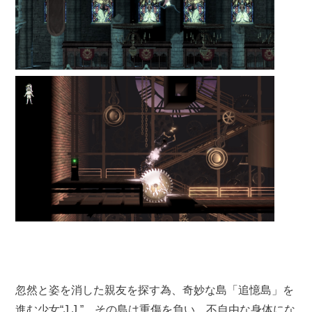
忽然と姿を消した親友を探す為、奇妙な島「追憶島」を
進む少女“J.J.”。その島は重傷を負い、不自由な身体にな