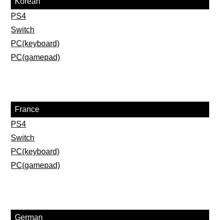
Korean
PS4
Switch
PC(keyboard)
PC(gamepad)
France
PS4
Switch
PC(keyboard)
PC(gamepad)
German