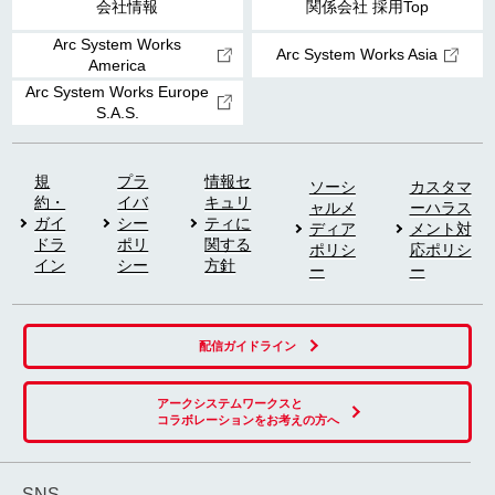
会社情報
関係会社 採用Top
Arc System Works
Arc System Works Asia
America
Arc System Works Europe
S.A.S.
規
プラ
情報セ
ソーシ
カスタマ
約・
イバ
キュリ
ャルメ
ーハラス
ガイ
シー
ティに
ディア
メント対
ドラ
ポリ
関する
ポリシ
応ポリシ
イン
シー
方針
ー
ー
配信ガイドライン
アークシステムワークスと
コラボレーションをお考えの方へ
SNS