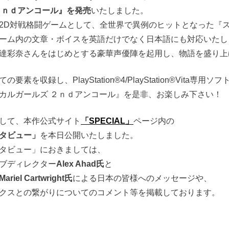
２ｎｄアンコール』を発売
いたしました。
2D対戦格闘ゲームとして、全世界で異例のヒットとなった『
ーム内の文章・ボイスを英語だけでなく日本語にも対応いたし
達彩奈さんをはじめとする豪華声優陣を起用し、物語を盛り上
素を収録し、PlayStation®4/PlayStation®Vita専用ソ
カルガールズ ２ｎｄアンコール』を是非、お楽しみ下さい！
して、本作公式サイト
「SPECIAL」
ページ内の
タビュー」
を本日公開いたしました。
タビュー」におきましては、
ブディレクター
Alex Ahad氏
と
Mariel Cartwright氏
による日本の皆様へのメッセージや、
クスとの繋がりについてのコメント等を掲載しております。