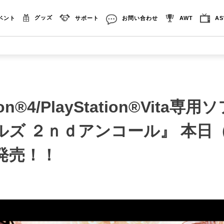
グッズ
ベント
サポート
お問い合わせ
AWT
A
tion®4/PlayStation®Vita専
ズ ２ｎｄアンコール』 本日（2
発売！！