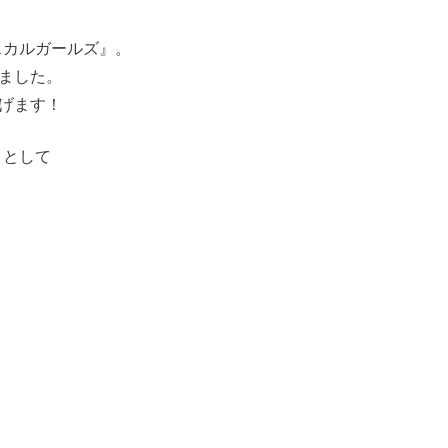
スカルガールズ』。
ました。
げます！
フトとして