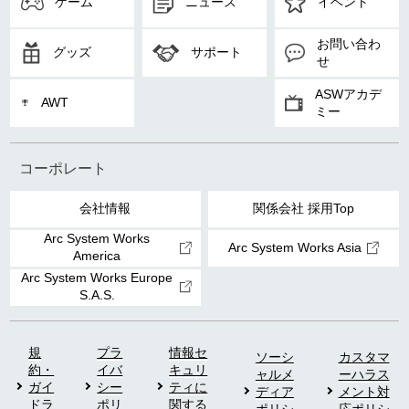
ゲーム
ニュース
イベント
お問い合わ
グッズ
サポート
せ
ASWアカデ
AWT
ミー
コーポレート
会社情報
関係会社 採用Top
Arc System Works
Arc System Works Asia
America
Arc System Works Europe
S.A.S.
規
プラ
情報セ
ソーシ
カスタマ
約・
イバ
キュリ
ャルメ
ーハラス
ガイ
シー
ティに
ディア
メント対
ドラ
ポリ
関する