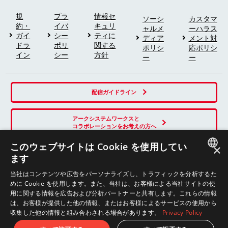
規
プラ
情報セ
ソーシ
カスタマ
約・
イバ
キュリ
ャルメ
ーハラス
ガイ
シー
ティに
ディア
メント対
ドラ
ポリ
関する
ポリシ
応ポリシ
イン
シー
方針
ー
ー
配信ガイドライン
アークシステムワークスと
コラボレーションをお考えの方へ
このウェブサイトは Cookie を使用してい
×
ます
SNS
JAPANESE
当社はコンテンツや広告をパーソナライズし、トラフィックを分析するた
めに Cookie を使用します。また、当社は、お客様による当社サイトの使
ENGLISH
用に関する情報を広告および分析パートナーと共有します。これらの情報
は、お客様が提供した他の情報、またはお客様によるサービスの使用から
収集した他の情報と組み合わされる場合があります。
Privacy Policy