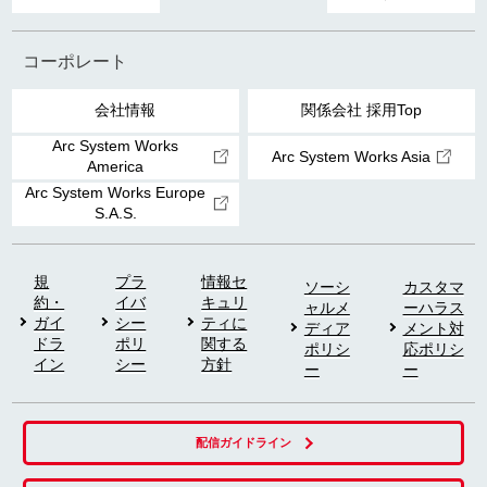
コーポレート
会社情報
関係会社 採用Top
Arc System Works
Arc System Works Asia
America
Arc System Works Europe
S.A.S.
規
プラ
情報セ
ソーシ
カスタマ
約・
イバ
キュリ
ャルメ
ーハラス
ガイ
シー
ティに
ディア
メント対
ドラ
ポリ
関する
ポリシ
応ポリシ
イン
シー
方針
ー
ー
配信ガイドライン