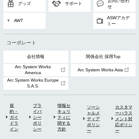
お問い合わ
グッズ
サポート
せ
ASWアカデ
AWT
ミー
コーポレート
会社情報
関係会社 採用Top
Arc System Works
Arc System Works Asia
America
Arc System Works Europe
S.A.S.
規
プラ
情報セ
ソーシ
カスタマ
約・
イバ
キュリ
ャルメ
ーハラス
ガイ
シー
ティに
ディア
メント対
ドラ
ポリ
関する
ポリシ
応ポリシ
イン
シー
方針
ー
ー