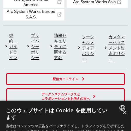
Arc System Works Asia
America
Arc System Works Europe
S.A.S.
規
プラ
情報セ
ソーシ
カスタマ
約・
イバ
キュリ
ャルメ
ーハラス
ガイ
シー
ティに
ディア
メント対
ドラ
ポリ
関する
ポリシ
応ポリシ
イン
シー
方針
ー
ー
配信ガイドライン
アークシステムワークスと
コラボレーションをお考えの方へ
このウェブサイトは Cookie を使用してい
×
ます
SNS
JAPANESE
当社はコンテンツや広告をパーソナライズし、トラフィックを分析するた