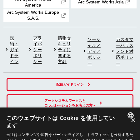
Arc System Works Asia
America
Arc System Works Europe
S.A.S.
規
プラ
情報セ
ソーシ
カスタマ
約・
イバ
キュリ
ャルメ
ーハラス
ガイ
シー
ティに
ディア
メント対
ドラ
ポリ
関する
ポリシ
応ポリシ
イン
シー
方針
ー
ー
配信ガイドライン
アークシステムワークスと
コラボレーションをお考えの方へ
このウェブサイトは Cookie を使用してい
×
ます
SNS
JAPANESE
当社はコンテンツや広告をパーソナライズし、トラフィックを分析するた