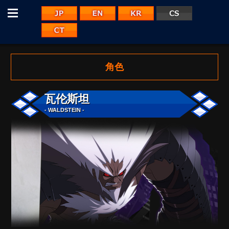
Menu
JP
EN
KR
CS
CT
角色
瓦伦斯坦
- WALDSTEIN -