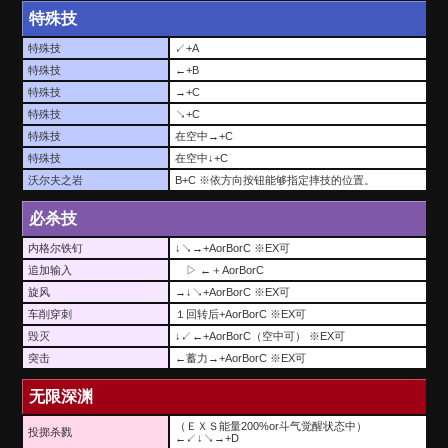
特殊技
特殊技
↙+A
特殊技
←+B
特殊技
→+C
特殊技
↘+C
特殊技
在空中→+C
特殊技
在空中↓+C
沃尔夫之岩
B+C ※依方向按钮能够指定摔技的位置。
必杀技
内格尔铁钉
↓↘→+AorBorC ※EX可
追加输入
▷ ←＋AorBorC
旋风
→↓↘+AorBorC ※EX可
车削穿刺
１回转后+AorBorC ※EX可
毁灭
↓↙←+AorBorC（空中可） ※EX可
突击
←蓄力→+AorBorC ※EX可
无限深渊
（ＥＸＳ能量200%or斗气觉醒状态中）
投掷杀戮
←↙↓↘→+D