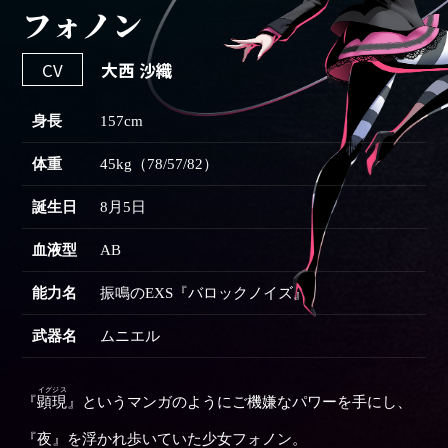
フォノン
CV
大西 沙織
身長
157cm
体重
45kg（78/57/82）
誕生日
8月5日
血液型
AB
能力名
振鳴のEXS『バロックノイズ』
武器名
ムニエル
イグジス
『
顕現
』というマンガのようにご機嫌なパワーを手にし、
『夜』を浮かれ歩いていた少女フォノン。