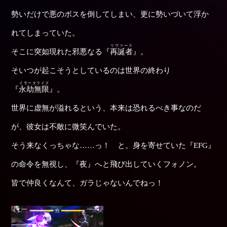
勢いだけで悪のボスを倒してしまい、更に勢いづいて浮か
れてしまっていた。
リヴァース
そこに突如現れた邪悪なる『
再誕者
』。
そいつが起こそうとしているのは世界の終わり
イモータライズ
『
永劫無限
』。
世界に虚無が溢れるという、本来は恐れるべき事なのだ
が、彼女は不敵に微笑んでいた。
そう来なくっちゃな……っ！ と。身を寄せていた『EFG』
の命令を無視し、『夜』へと飛び出していくフォノン。
皆で仲良くなんて、ガラじゃないんでねっ！