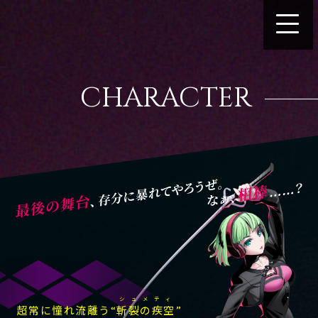
CHARACTER
シュメティ
超常に憧れ流離う“
斬裂の疾空
”