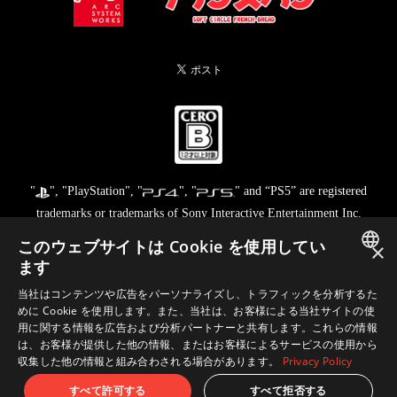
"
", "PlayStation", "
", "
" and “PS5” are registered
trademarks or trademarks of Sony Interactive Entertainment Inc.
Nintendo Switch™ and The Nintendo Switch logo are trademarks of
このウェブサイトは Cookie を使用してい
×
Nintendo.
ます
©2023 Valve Corporation. Steam and the Steam logo are trademarks
JAPANESE
当社はコンテンツや広告をパーソナライズし、トラフィックを分析するた
and/or registered trademarks of Valve Corporation in the U.S. and/or
めに Cookie を使用します。また、当社は、お客様による当社サイトの使
ENGLISH
other countries.
用に関する情報を広告および分析パートナーと共有します。これらの情報
は、お客様が提供した他の情報、またはお客様によるサービスの使用から
収集した他の情報と組み合わされる場合があります。
Privacy Policy
© FRENCH-BREAD / ARC SYSTEM WORKS
すべて許可する
すべて拒否する