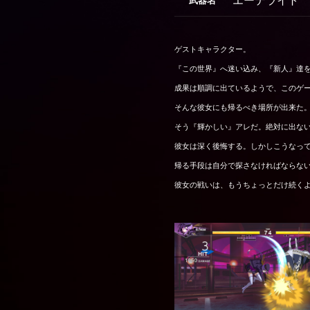
エーテライト
武器名
ゲストキャラクター。
『この世界』へ迷い込み、『新人』達
成果は順調に出ているようで、このゲー
そんな彼女にも帰るべき場所が出来た
そう『輝かしい』アレだ。絶対に出な
彼女は深く後悔する。しかしこうなっ
帰る手段は自分で探さなければならな
彼女の戦いは、もうちょっとだけ続く