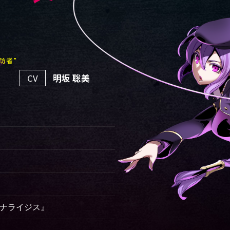
訪者”
CV
明坂 聡美
）
アナライジス』