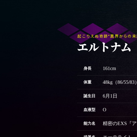
起こりえぬ奇跡“異界からの来
エルトナム
161cm
身長
48kg（86/55/83
体重
6月1日
誕生日
O
血液型
精密のEXS『
能力名