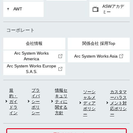
ASWアカデ
AWT
ミー
コーポレート
会社情報
関係会社 採用Top
Arc System Works
Arc System Works Asia
America
Arc System Works Europe
S.A.S.
規
プラ
情報セ
ソーシ
カスタマ
約・
イバ
キュリ
ャルメ
ーハラス
ガイ
シー
ティに
ディア
メント対
ドラ
ポリ
関する
ポリシ
応ポリシ
イン
シー
方針
ー
ー