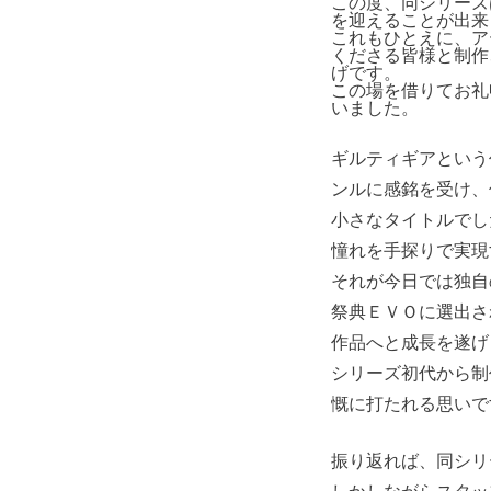
この度、同シリーズ
を迎えることが出来
これもひとえに、ア
くださる皆様と制作
げです。
この場を借りてお礼
いました。
ギルティギアという
ンルに感銘を受け、
小さなタイトルでし
憧れを手探りで実現
それが今日では独自
祭典ＥＶＯに選出さ
作品へと成長を遂げ
シリーズ初代から制
慨に打たれる思いで
振り返れば、同シリ