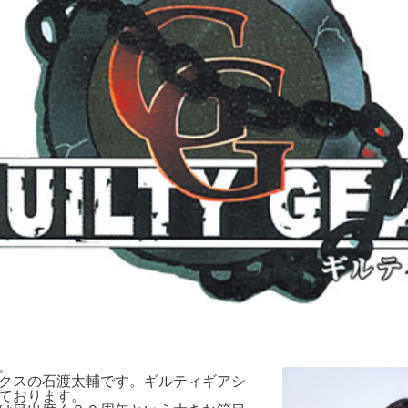
。
クスの石渡太輔です。ギルティギアシ
ております。