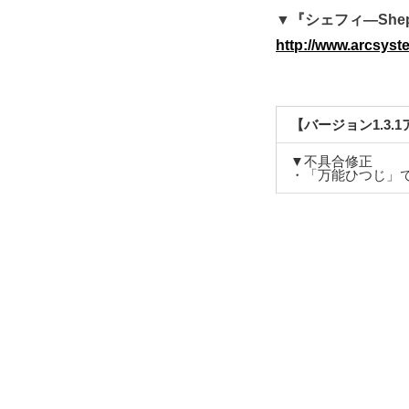
▼『シェフィ―She
http://www.arcsyst
【バージョン1.3.
▼不具合修正
・「万能ひつじ」