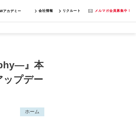
会社情報
リクルート
メルマガ会員募集中！
SWアカデミー
hy―』本
1アップデー
ホーム