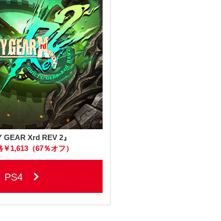
 GEAR Xrd REV 2』
￥1,613（67％オフ）
PS4