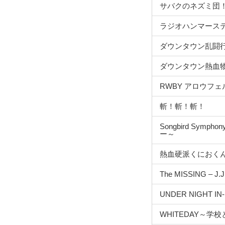
サバクのネズミ団
ラジオハンマース
ダウンタウン乱闘
ダウンタウン熱血物
RWBY アロウフェ
斬！斬！斬！
Songbird Sy
ー～
熱血硬派くにおく
The MISSING –
UNDER NIGHT IN-BI
WHITEDAY～学