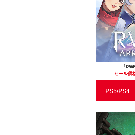
『RW
セール価格
PS5/PS4