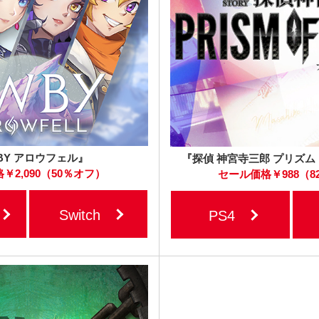
BY アロウフェル』
『探偵 神宮寺三郎 プリズ
￥2,090（50％オフ）
セール価格￥988（8
Switch
PS4