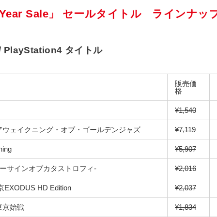
ew Year Sale」 セールタイトル ラインナッ
 / PlayStation4 タイトル
販売価
格
¥1,540
アウェイクニング・オブ・ゴールデンジャズ
¥7,119
ning
¥5,907
ューサインオブカタストロフィ-
¥
2,016
ODUS HD Edition
¥2,037
東京始戦
¥1,834