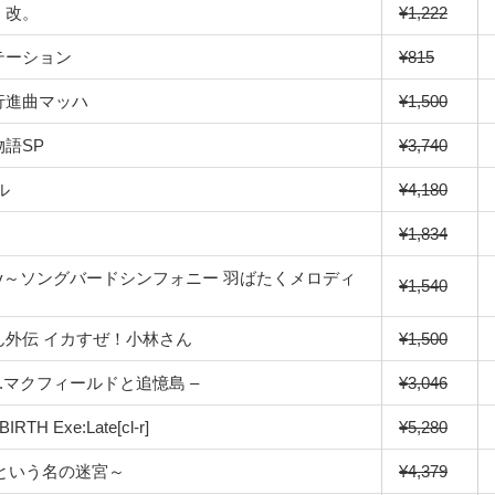
！改。
¥1,222
テーション
¥815
行進曲マッハ
¥1,500
語SP
¥3,740
ル
¥4,180
¥1,834
mphony～ソングバードシンフォニー 羽ばたくメロディ
¥1,540
ん外伝 イカすぜ！小林さん
¥1,500
 J.J.マクフィールドと追憶島 –
¥3,046
RTH Exe:Late[cl-r]
¥5,280
校という名の迷宮～
¥4,379