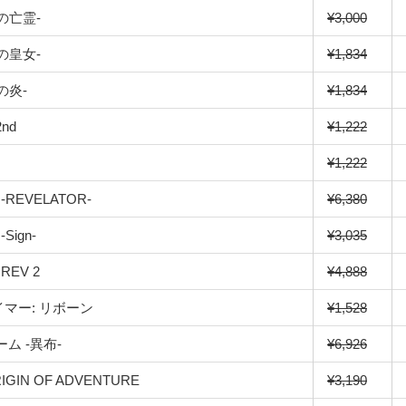
救いの亡霊-
¥3,000
救国の皇女-
¥1,834
逆の炎-
¥1,834
nd
¥1,222
¥1,222
 -REVELATOR-
¥6,380
-Sign-
¥3,035
 REV 2
¥4,888
マー: リボーン
¥1,528
ム -異布-
¥6,926
IN OF ADVENTURE
¥3,190