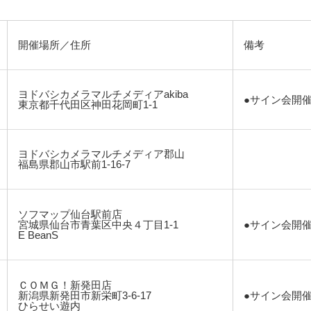
開催場所／住所
備考
ヨドバシカメラマルチメディアakiba
●サイン会開
東京都千代田区神田花岡町1-1
ヨドバシカメラマルチメディア郡山
福島県郡山市駅前1-16-7
ソフマップ仙台駅前店
宮城県仙台市青葉区中央４丁目1-1
●サイン会開
E BeanS
ＣＯＭＧ！新発田店
新潟県新発田市新栄町3-6-17
●サイン会開
ひらせい遊内