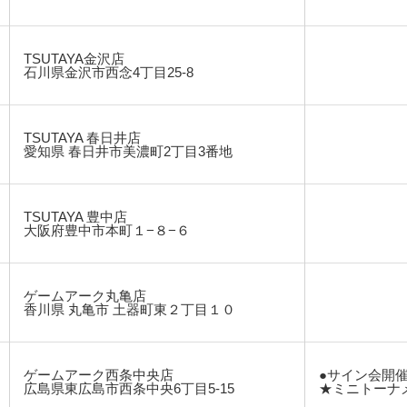
TSUTAYA金沢店
石川県金沢市西念4丁目25-8
TSUTAYA 春日井店
愛知県 春日井市美濃町2丁目3番地
TSUTAYA 豊中店
大阪府豊中市本町１−８−６
ゲームアーク丸亀店
香川県 丸亀市 土器町東２丁目１０
ゲームアーク西条中央店
●サイン会開
広島県東広島市西条中央6丁目5-15
★ミニトーナ