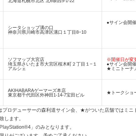
北海道札幌市北区 北6条西5-1-22
●サイン会開
シータショップ溝の口
神奈川県川崎市高津区溝口１丁目8−10
ソフマップ大宮店
※開催日が変
埼玉県さいたま市大宮区桜木町２丁目１−１
●サイン会開
アルシェ
★ミニトーナ
AKIHABARAゲーマーズ本店
★トークショ
東京都千代田区外神田1-14-7宝田ビル
はプロデューサーの森利道サイン会、★がついた店舗ではミニ
致します。
ayStation®4」のみとなります。
限りがございます。予めご了承ください。