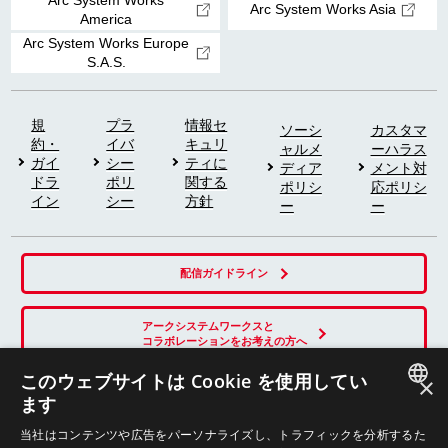
Arc System Works Asia
America
Arc System Works Europe
S.A.S.
規
プラ
情報セ
ソーシ
カスタマ
約・
イバ
キュリ
ャルメ
ーハラス
ガイ
シー
ティに
ディア
メント対
ドラ
ポリ
関する
ポリシ
応ポリシ
イン
シー
方針
ー
ー
配信ガイドライン
アークシステムワークスと
コラボレーションをお考えの方へ
このウェブサイトは Cookie を使用してい
×
ます
SNS
JAPANESE
当社はコンテンツや広告をパーソナライズし、トラフィックを分析するた