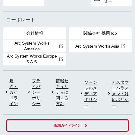
ミー
コーポレート
会社情報
関係会社 採用Top
Arc System Works
Arc System Works Asia
America
Arc System Works Europe
S.A.S.
規
プラ
情報セ
ソーシ
カスタマ
約・
イバ
キュリ
ャルメ
ーハラス
ガイ
シー
ティに
ディア
メント対
ドラ
ポリ
関する
ポリシ
応ポリシ
イン
シー
方針
ー
ー
配信ガイドライン