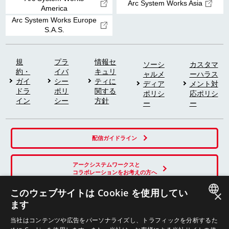
Arc System Works Asia
America
Arc System Works Europe
S.A.S.
規
プラ
情報セ
ソーシ
カスタマ
約・
イバ
キュリ
ャルメ
ーハラス
ガイ
シー
ティに
ディア
メント対
ドラ
ポリ
関する
ポリシ
応ポリシ
イン
シー
方針
ー
ー
配信ガイドライン
アークシステムワークスと
コラボレーションをお考えの方へ
このウェブサイトは Cookie を使用してい
×
ます
SNS
JAPANESE
当社はコンテンツや広告をパーソナライズし、トラフィックを分析するた