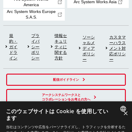
Arc System Works Asia
America
Arc System Works Europe
S.A.S.
規
プラ
情報セ
ソーシ
カスタマ
約・
イバ
キュリ
ャルメ
ーハラス
ガイ
シー
ティに
ディア
メント対
ドラ
ポリ
関する
ポリシ
応ポリシ
イン
シー
方針
ー
ー
配信ガイドライン
アークシステムワークスと
コラボレーションをお考えの方へ
このウェブサイトは Cookie を使用してい
×
ます
SNS
JAPANESE
当社はコンテンツや広告をパーソナライズし、トラフィックを分析するた