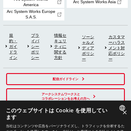
Arc System Works Asia
America
Arc System Works Europe
S.A.S.
規
プラ
情報セ
ソーシ
カスタマ
約・
イバ
キュリ
ャルメ
ーハラス
ガイ
シー
ティに
ディア
メント対
ドラ
ポリ
関する
ポリシ
応ポリシ
イン
シー
方針
ー
ー
配信ガイドライン
アークシステムワークスと
コラボレーションをお考えの方へ
このウェブサイトは Cookie を使用してい
×
ます
SNS
JAPANESE
当社はコンテンツや広告をパーソナライズし、トラフィックを分析するた