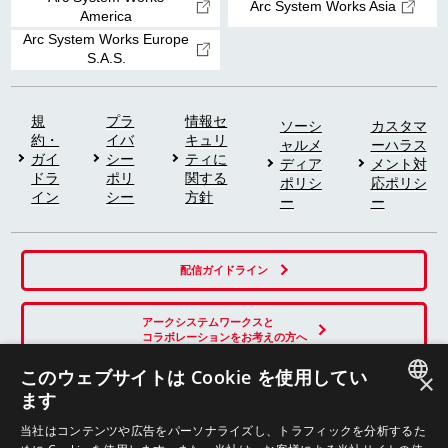
Arc System Works Asia
America
Arc System Works Europe
S.A.S.
規
プラ
情報セ
ソーシ
カスタマ
約・
イバ
キュリ
ャルメ
ーハラス
ガイ
シー
ティに
ディア
メント対
ドラ
ポリ
関する
ポリシ
応ポリシ
イン
シー
方針
ー
ー
配信ガイドライン
アークシステムワークスと
コラボレーションをお考えの方へ
このウェブサイトは Cookie を使用してい
×
ます
SNS
JAPANESE
当社はコンテンツや広告をパーソナライズし、トラフィックを分析するた