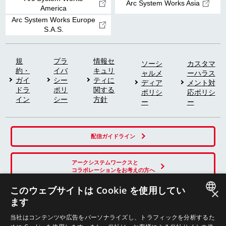
Arc System Works Asia
America
Arc System Works Europe
S.A.S.
規
プラ
情報セ
ソーシ
カスタマ
約・
イバ
キュリ
ャルメ
ーハラス
ガイ
シー
ティに
ディア
メント対
ドラ
ポリ
関する
ポリシ
応ポリシ
イン
シー
方針
ー
ー
配信ガイドライン
アークシステムワークスと
コラボレーションをお考えの方へ
このウェブサイトは Cookie を使用してい
×
ます
SNS
JAPANESE
当社はコンテンツや広告をパーソナライズし、トラフィックを分析するた