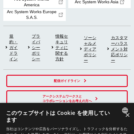
Arc System Works Asia
America
Arc System Works Europe
S.A.S.
規
プラ
情報セ
ソーシ
カスタマ
約・
イバ
キュリ
ャルメ
ーハラス
ガイ
シー
ティに
ディア
メント対
ドラ
ポリ
関する
ポリシ
応ポリシ
イン
シー
方針
ー
ー
配信ガイドライン
アークシステムワークスと
コラボレーションをお考えの方へ
このウェブサイトは Cookie を使用してい
×
ます
SNS
JAPANESE
当社はコンテンツや広告をパーソナライズし、トラフィックを分析するた