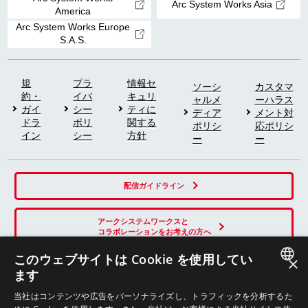
Arc System Works Asia
America
Arc System Works Europe
S.A.S.
規
プラ
情報セ
ソーシ
カスタマ
約・
イバ
キュリ
ャルメ
ーハラス
ガイ
シー
ティに
ディア
メント対
ドラ
ポリ
関する
ポリシ
応ポリシ
イン
シー
方針
ー
ー
配信ガイドライン
アークシステムワークスと
コラボレーションをお考えの方へ
このウェブサイトは Cookie を使用してい
×
ます
SNS
JAPANESE
当社はコンテンツや広告をパーソナライズし、トラフィックを分析するた