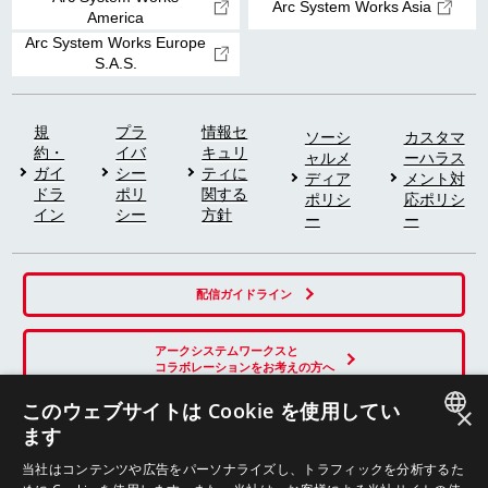
Arc System Works Asia
America
Arc System Works Europe
S.A.S.
規
プラ
情報セ
ソーシ
カスタマ
約・
イバ
キュリ
ャルメ
ーハラス
ガイ
シー
ティに
ディア
メント対
ドラ
ポリ
関する
ポリシ
応ポリシ
イン
シー
方針
ー
ー
配信ガイドライン
アークシステムワークスと
コラボレーションをお考えの方へ
このウェブサイトは Cookie を使用してい
×
ます
SNS
JAPANESE
当社はコンテンツや広告をパーソナライズし、トラフィックを分析するた