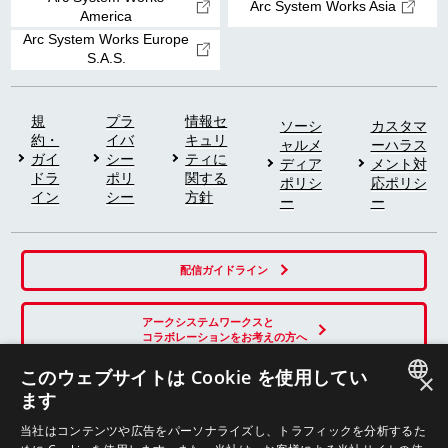
Arc System Works Asia
America
Arc System Works Europe
S.A.S.
規
プラ
情報セ
ソーシ
カスタマ
約・
イバ
キュリ
ャルメ
ーハラス
ガイ
シー
ティに
ディア
メント対
ドラ
ポリ
関する
ポリシ
応ポリシ
イン
シー
方針
ー
ー
配信ガイドライン
アークシステムワークスと
コラボレーションをお考えの方へ
このウェブサイトは Cookie を使用してい
×
ます
SNS
JAPANESE
当社はコンテンツや広告をパーソナライズし、トラフィックを分析するた