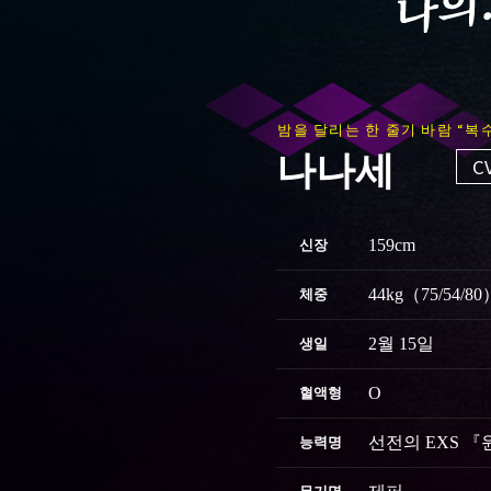
밤을 달리는 한 줄기 바람 “복
나나세
C
159cm
신장
44kg（75/54/80
체중
2월 15일
생일
O
혈액형
선전의 EXS 
능력명