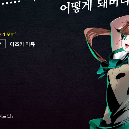
수의 무희”
V
이즈카 마유
）
『윈드밀』