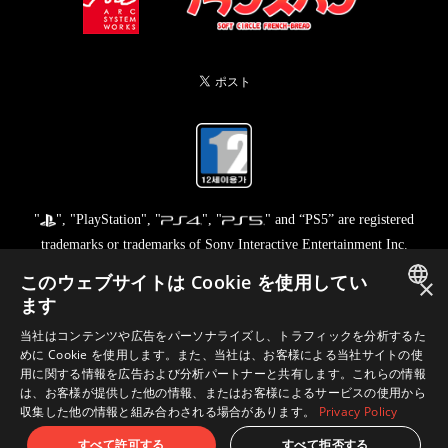
"
", "PlayStation", "
", "
" and “PS5” are registered
trademarks or trademarks of Sony Interactive Entertainment Inc.
Nintendo Switch™ and The Nintendo Switch logo are trademarks of
このウェブサイトは Cookie を使用してい
×
Nintendo.
ます
©2023 Valve Corporation. Steam and the Steam logo are trademarks
JAPANESE
当社はコンテンツや広告をパーソナライズし、トラフィックを分析するた
and/or registered trademarks of Valve Corporation in the U.S. and/or
めに Cookie を使用します。また、当社は、お客様による当社サイトの使
ENGLISH
other countries.
用に関する情報を広告および分析パートナーと共有します。これらの情報
は、お客様が提供した他の情報、またはお客様によるサービスの使用から
収集した他の情報と組み合わされる場合があります。
Privacy Policy
© FRENCH-BREAD / ARC SYSTEM WORKS
すべて許可する
すべて拒否する