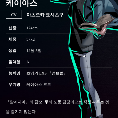
케이아스
CV
마츠오카 요시츠구
신장
174cm
체중
57kg
생일
12월 5일
혈액형
A
능력명
초영의 EXS 『엄브럴』
무기명
케이아스 코드
『암네지아』의 참모. 두뇌 노동 담당이므로 직접 싸우는 것
을 즐기지 않는다.