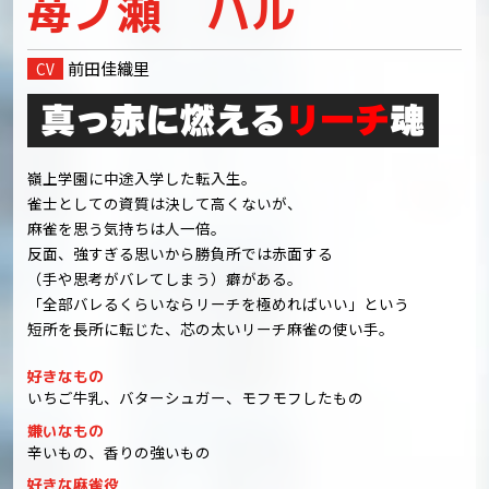
苺ノ瀬
ハル
前田佳織里
CV
真っ赤に燃える
リーチ
魂
嶺上学園に中途入学した転入生。
雀士としての資質は決して高くないが、
麻雀を思う気持ちは人一倍。
反面、強すぎる思いから勝負所では赤面する
（手や思考がバレてしまう）癖がある。
「全部バレるくらいならリーチを極めればいい」という
短所を長所に転じた、芯の太いリーチ麻雀の使い手。
好きなもの
いちご牛乳、バターシュガー、モフモフしたもの
嫌いなもの
辛いもの、香りの強いもの
好きな麻雀役