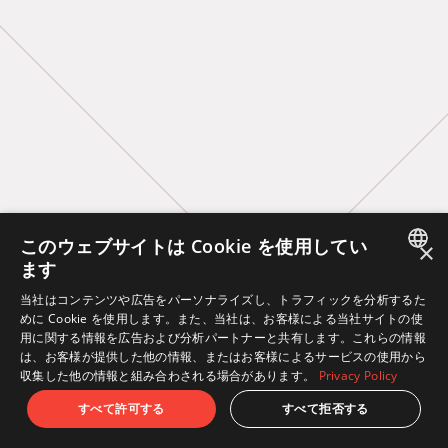
このウェブサイトは Cookie を使用してい
×
ます
JAPANESE
当社はコンテンツや広告をパーソナライズし、トラフィックを分析するた
めに Cookie を使用します。また、当社は、お客様による当社サイトの使
ENGLISH
用に関する情報を広告および分析パートナーと共有します。これらの情報
は、お客様が提供した他の情報、またはお客様によるサービスの使用から
収集した他の情報と組み合わされる場合があります。
Privacy Policy
すべて許可する
すべて拒否する