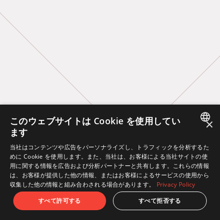
このウェブサイトは Cookie を使用してい
×
ます
JAPANESE
当社はコンテンツや広告をパーソナライズし、トラフィックを分析するた
めに Cookie を使用します。また、当社は、お客様による当社サイトの使
ENGLISH
用に関する情報を広告および分析パートナーと共有します。これらの情報
は、お客様が提供した他の情報、またはお客様によるサービスの使用から
収集した他の情報と組み合わされる場合があります。
Privacy Policy
すべて許可する
すべて拒否する